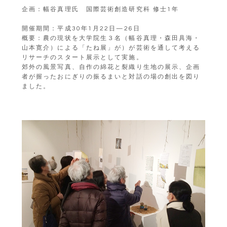
企画：幅谷真理氏 国際芸術創造研究科 修士1年
開催期間：平成30年1月22日—26日
概要：農の現状を大学院生３名（幅谷真理・森田具海・
山本寛介）による「たね展」が）が芸術を通して考える
リサーチのスタート展示として実施。
郊外の風景写真、自作の綿花と裂織り生地の展示、企画
者が握ったおにぎりの振るまいと対話の場の創出を図り
ました。